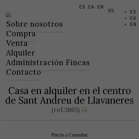
ES
CA
EN
ES
ES
CA
Toggle
Sobre nosotros
EN
navigation
Compra
Venta
Alquiler
Administración Fincas
Contacto
Casa en alquiler en el centro
de Sant Andreu de Llavaneres
(ref.3865)
Precio a Consultar