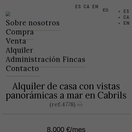
ES
CA
EN
ES
ES
CA
Toggle
Sobre nosotros
EN
navigation
Compra
Venta
Alquiler
Administración Fincas
Contacto
Alquiler de casa con vistas
panorámicas a mar en Cabrils
(ref.4778)
8.000 €/mes