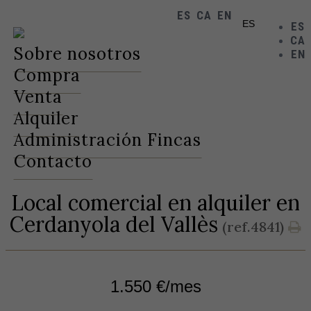
ES
CA
EN
ES
ES
CA
Toggle
Sobre nosotros
EN
navigation
Compra
Venta
Alquiler
Administración Fincas
Contacto
Local comercial en alquiler en
Cerdanyola del Vallès
(ref.4841)
1.550 €/mes